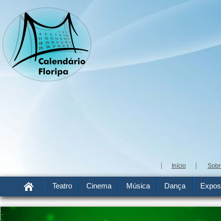
Início
Sobr
Teatro
Cinema
Música
Dança
Expos