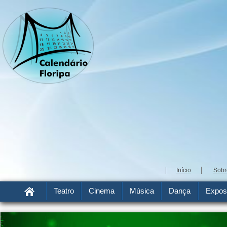
Início
Sobr
Teatro
Cinema
Música
Dança
Expos