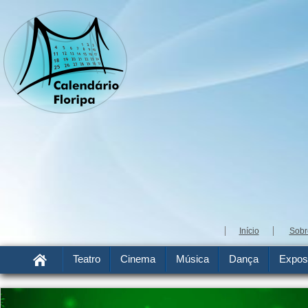
Início
Sobr
Teatro
Cinema
Música
Dança
Expos