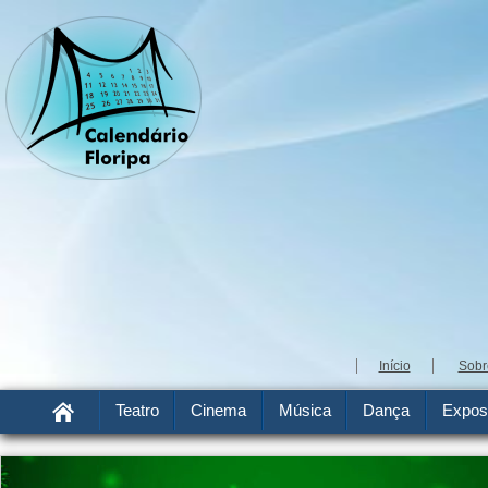
Início
Sobr
Teatro
Cinema
Música
Dança
Expos