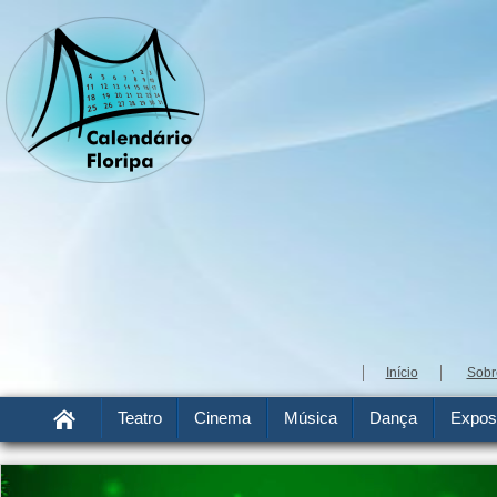
Início
Sobr
Teatro
Cinema
Música
Dança
Expos