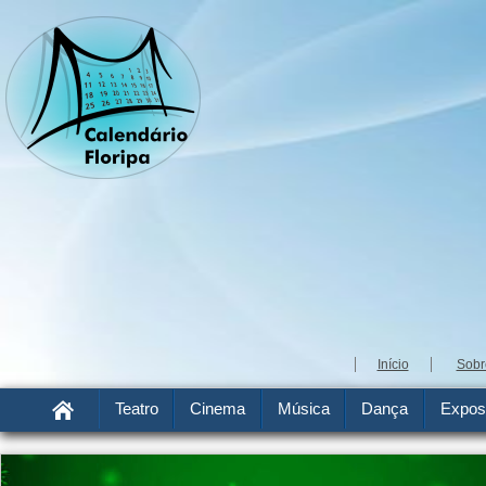
Início
Sobr
Teatro
Cinema
Música
Dança
Expos