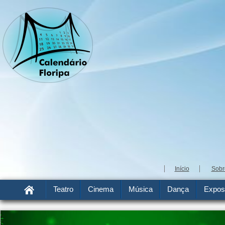
Início
Sobr
Teatro
Cinema
Música
Dança
Expos