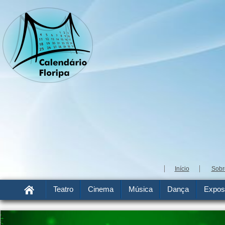
Início
Sobr
Teatro
Cinema
Música
Dança
Expos