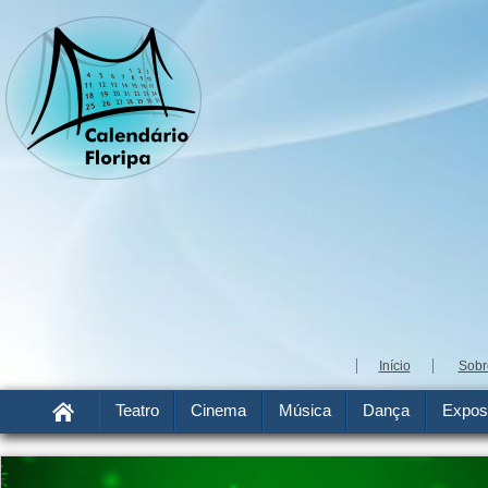
Início
Sobr
Teatro
Cinema
Música
Dança
Expos