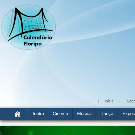
Início
Sobr
Teatro
Cinema
Música
Dança
Expos