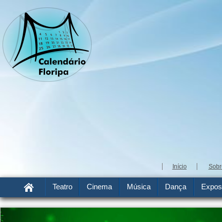
Início
Sobr
Teatro
Cinema
Música
Dança
Expos