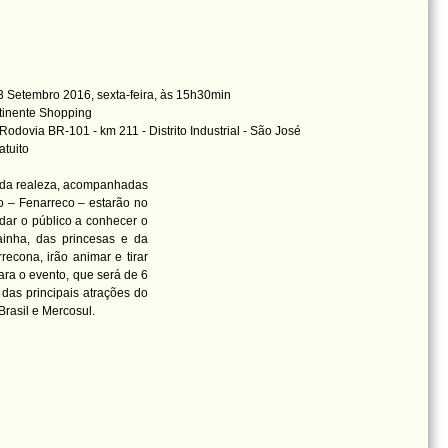
 Setembro 2016, sexta-feira, às 15h30min
tinente Shopping
Rodovia BR-101 - km 211 - Distrito Industrial - São José
atuito
 da realeza, acompanhadas
o – Fenarreco – estarão no
dar o público a conhecer o
ainha, das princesas e da
econa, irão animar e tirar
ara o evento, que será de 6
das principais atrações do
Brasil e Mercosul.