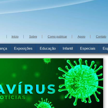
Início
Sobre
Como publicar
Apoio
Contato
ança
Exposições
Educação
Infantil
Especiais
Esp