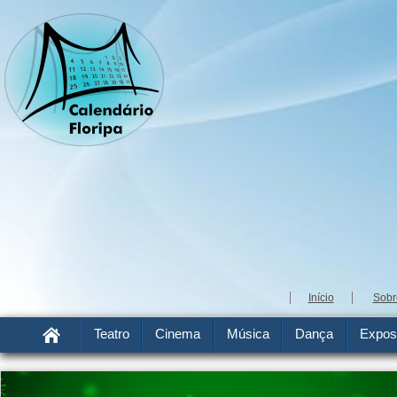
Início
Sobr
Teatro
Cinema
Música
Dança
Expos