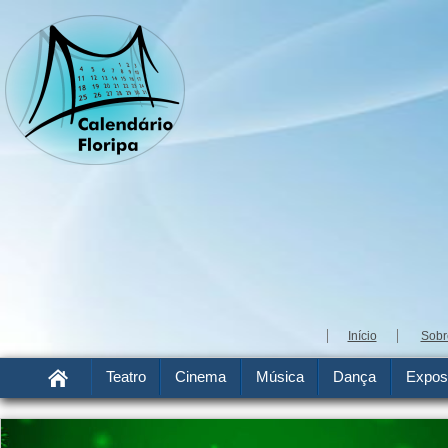
Início
Sobr
Teatro
Cinema
Música
Dança
Expos