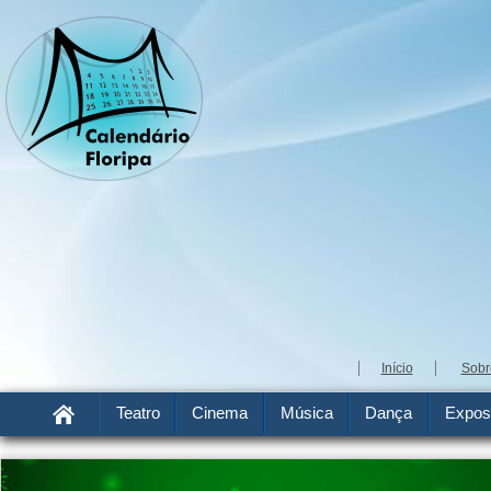
Início
Sobr
Teatro
Cinema
Música
Dança
Expos