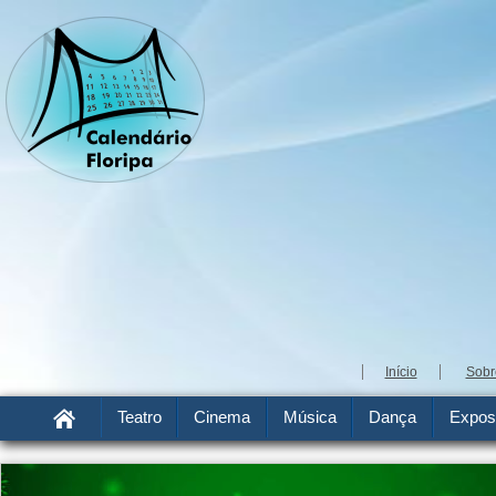
Início
Sobr
Teatro
Cinema
Música
Dança
Expos