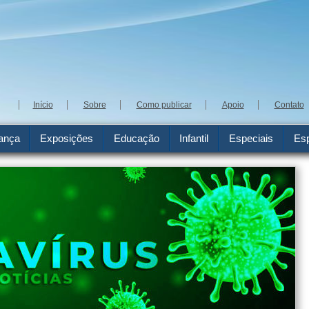
Início
Sobre
Como publicar
Apoio
Contato
ança
Exposições
Educação
Infantil
Especiais
Esp