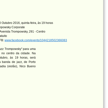
 Outubro 2016, quinta-feira, às 19 horas
mpowsky Corporate
Avenida Trompowsky, 291 - Centro
atuito
 FB:
www.facebook.com/events/1044218502366083
Jazz Trompowsky" para uma
 no centro da cidade. Na
utubro, às 19 horas, será
a banda de jazz, de Porto
adia (violão), Nico Bueno