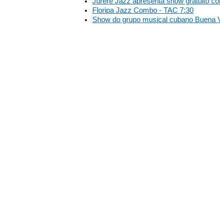
Jurerê Jazz apresenta show gratuito c
Floripa Jazz Combo - TAC 7:30
Show do grupo musical cubano Buena Vis