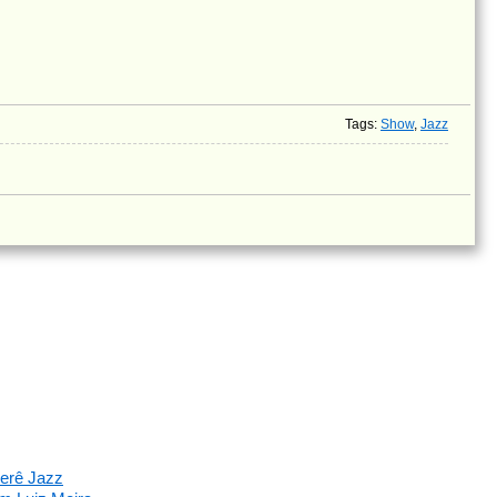
Tags
:
Show
,
Jazz
rerê Jazz