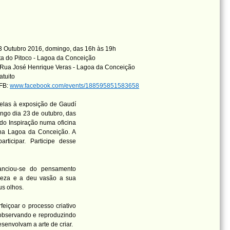
 Outubro 2016, domingo, das 16h às 19h
a do Pitoco - Lagoa da Conceição
Rua José Henrique Veras - Lagoa da Conceição
atuito
 FB:
www.facebook.com/events/188595851583658
lelas à exposição de Gaudí
ingo dia 23 de outubro, das
do Inspiração numa oficina
 na Lagoa da Conceição. A
rticipar. Participe desse
anciou-se do pensamento
ureza e a deu vasão a sua
us olhos.
eiçoar o processo criativo
 observando e reproduzindo
senvolvam a arte de criar.