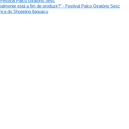
- Festival Palco Giratório Sesc
realmente está a fim de produzir?" - Festival Palco Giratório Sesc
Dança do Shopping Itaguaçu