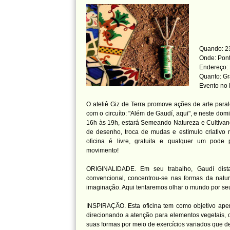
Quando: 23
Onde: Pont
Endereço: 
Quanto: Gr
Evento no
O ateliê Giz de Terra promove ações de arte para
com o circuíto: "Além de Gaudí, aqui", e neste dom
16h às 19h, estará Semeando Natureza e Cultivan
de desenho, troca de mudas e estímulo criativo
oficina é livre, gratuita e qualquer um pode pa
movimento!
ORIGINALIDADE. Em seu trabalho, Gaudí dist
convencional, concentrou-se nas formas da nat
imaginação. Aqui tentaremos olhar o mundo por se
INSPIRAÇÃO. Esta oficina tem como objetivo aperf
direcionando a atenção para elementos vegetais,
suas formas por meio de exercícios variados que de