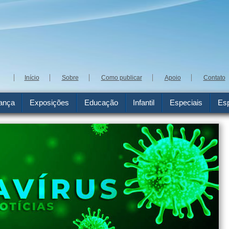
Início
Sobre
Como publicar
Apoio
Contato
ança
Exposições
Educação
Infantil
Especiais
Esp