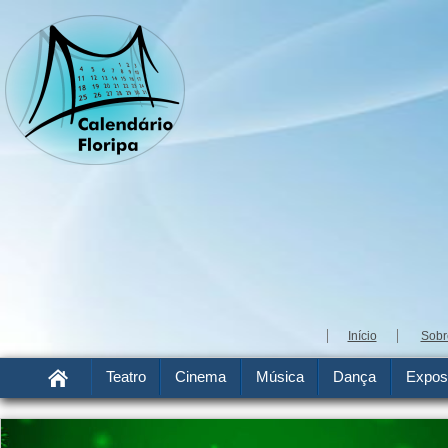
Início
Sobr
Teatro
Cinema
Música
Dança
Expos