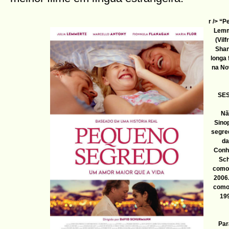
r /> “
Lemm
(Vil
Shan
longa 
na No
SES
Nã
Sino
segred
da
Conh
Sch
comov
2006.
como 
199
Par