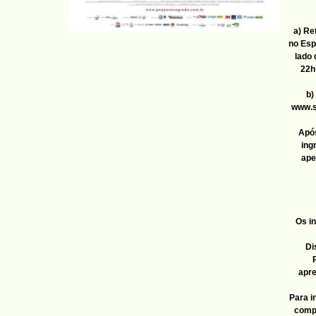
a) Re
no Esp
lado 
22h
b)
www.s
Após
ing
ape
Os in
Di
apre
Para i
compr