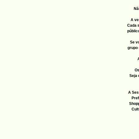
Não
A ve
Cada s
públic
Se v
grupo 
A
Os
Seja 
A Ses
Pref
Shopp
Cult