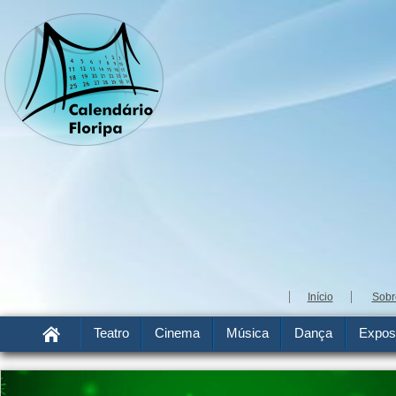
Início
Sobr
Teatro
Cinema
Música
Dança
Expos