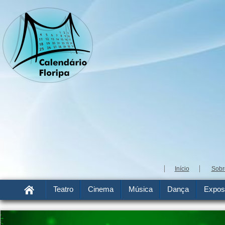
Início
Sobr
Teatro
Cinema
Música
Dança
Expos