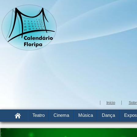
Início
Sobr
Teatro
Cinema
Música
Dança
Expos