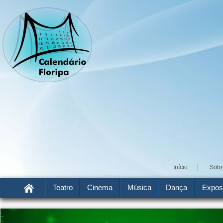
Início
Sobr
Teatro
Cinema
Música
Dança
Expos