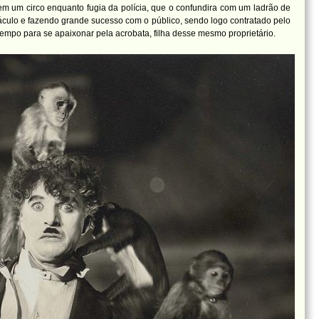
em um circo enquanto fugia da polícia, que o confundira com um ladrão de
áculo e fazendo grande sucesso com o público, sendo logo contratado pelo
 tempo para se apaixonar pela acrobata, filha desse mesmo proprietário.