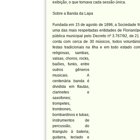
exibição, o que tornava cada sessão única.
Sobre a Banda da Lapa
Fundada em 15 de agosto de 1896, a Sociedade Mu
uma das mais respeitadas entidades de Florianópol
pública municipal pelo Decreto nº 3.767/92, de 2
conta com cerca de 30 músicos, todos voluntár
festas tradicionais na Ilha e em todo estado
com
religiosas, sambas,
valsas, choros, rocks,
baiões, funks, entre
outros gêneros
musicais. A
centenária banda é
dividida em flautas,
clarinetes e
saxofones;
trompetes,
trombones,
bombardinos e tubas;
instrumentos de
percussão, do
triangulo à bateria;
guitarra, teclado e