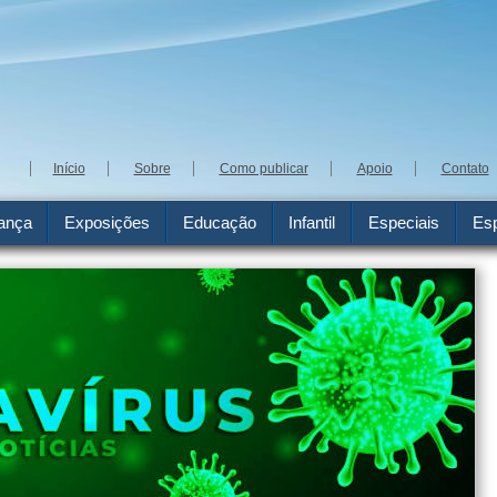
Início
Sobre
Como publicar
Apoio
Contato
ança
Exposições
Educação
Infantil
Especiais
Esp