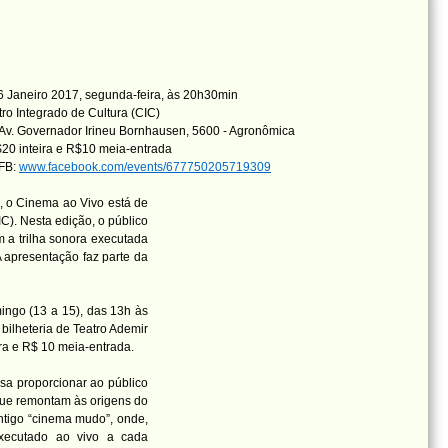
 Janeiro 2017, segunda-feira, às 20h30min
ro Integrado de Cultura (CIC)
Av. Governador Irineu Bornhausen, 5600 - Agronômica
20 inteira e R$10 meia-entrada
 FB:
www.facebook.com/events/677750205719309
, o Cinema ao Vivo está de
C). Nesta edição, o público
om a trilha sonora executada
A apresentação faz parte da
ingo (13 a 15), das 13h às
bilheteria de Teatro Ademir
ra e R$ 10 meia-entrada.
isa proporcionar ao público
que remontam às origens do
ntigo “cinema mudo”, onde,
executado ao vivo a cada