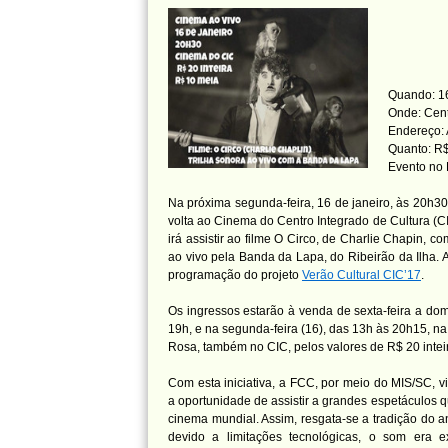
Quando: 16
Onde: Cent
Endereço: 
Quanto: R$
Evento no
Na próxima segunda-feira, 16 de janeiro, às 20h30
volta ao Cinema do Centro Integrado de Cultura (CI
irá assistir ao filme O Circo, de Charlie Chapin, c
ao vivo pela Banda da Lapa, do Ribeirão da Ilha. 
programação do projeto
Verão Cultural CIC’17
.
Os ingressos estarão à venda de sexta-feira a dom
19h, e na segunda-feira (16), das 13h às 20h15, na 
Rosa, também no CIC, pelos valores de R$ 20 intei
Com esta iniciativa, a FCC, por meio do MIS/SC, v
a oportunidade de assistir a grandes espetáculos 
cinema mundial. Assim, resgata-se a tradição do a
devido a limitações tecnológicas, o som era 