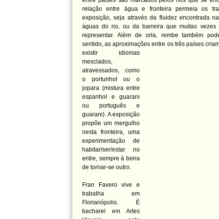
entre países são marcados pelos rios que se en
relação entre água e fronteira permeia os tr
exposição, seja através da fluidez encontrada nas
águas do rio, ou da barreira que muitas vezes 
representar. Além de orla, rembe também pode 
sentido, as aproximações entre os três países cr
existir idiomas
mesclados,
atravessados, como
o portunhol ou o
jopara (mistura entre
espanhol e guarani
ou português e
guarani). A exposição
propõe um mergulho
nesta fronteira, uma
experimentação de
habitar/ser/estar no
entre, sempre à beira
de tornar-se outro.
Fran Favero vive e
trabalha em
Florianópolis. É
bacharel em Artes