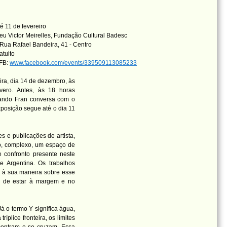
é 11 de fevereiro
u Victor Meirelles, Fundação Cultural Badesc
Rua Rafael Bandeira, 41 - Centro
atuito
 FB:
www.facebook.com/events/339509113085233
ira, dia 14 de dezembro, às
vero. Antes, às 18 horas
quando Fran conversa com o
exposição segue até o dia 11
s e publicações de artista,
iço, complexo, um espaço de
e confronto presente neste
i e Argentina. Os trabalhos
à sua maneira sobre esse
as de estar à margem e no
á o termo Y significa água,
ríplice fronteira, os limites