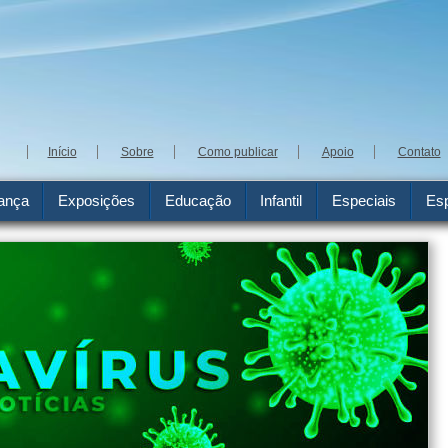
Início
Sobre
Como publicar
Apoio
Contato
ança
Exposições
Educação
Infantil
Especiais
Esp