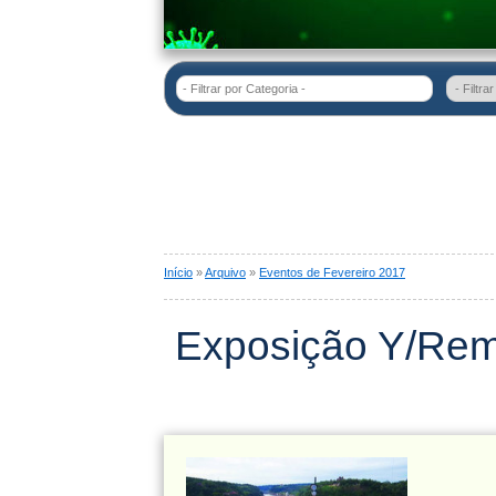
- Filtrar por Categoria -
Início
»
Arquivo
»
Eventos de Fevereiro 2017
Exposição Y/Rem