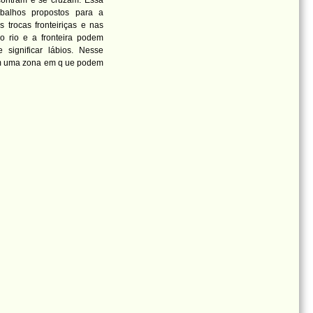
contram e se cruzam. Essa
abalhos propostos para a
 trocas fronteiriças e nas
o rio e a fronteira podem
significar lábios. Nesse
iam uma zona em q
ue podem