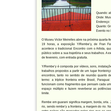
Quando: at
Onde: Muse
Endereço: 
Quanto: Gr
Evento no
O Museu Victor Meirelles abre na próxima quarta-fe
19 horas, a exposição Y/Rembe’y, de Fran Fa
acontece o tradicional Encontro com o Artista, 
público sobre a sua trajetória e seus trabalhos. A 
de fevereiro, com entrada gratuita.
Y/Rembe’y é composta por vídeos, sons, instalaçõe
trabalhos propostos a partir de um lugar fronteir
encontros, tanto no sentido de reunião quanto d
termo: a tríplice fronteira entre Brasil, Paragua
funcionam como fragmentos que pensam cada um 
espaço múltiplo e fazem reverberar as potênci
limite.
Rembe em guarani significa margem, borda, orla. J
rio, sendo rembe’y a fronteira, a margem do rio. Na t