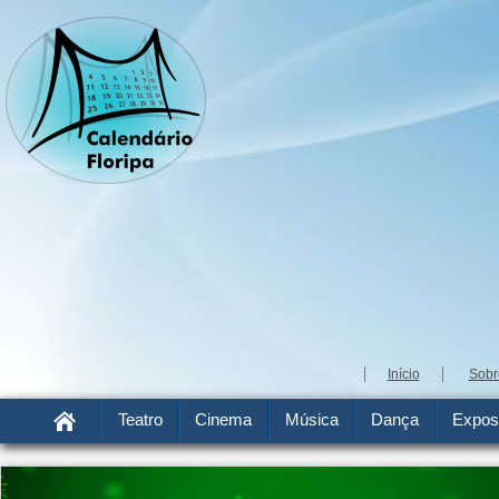
Início
Sobr
Teatro
Cinema
Música
Dança
Expos