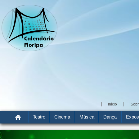
Início
Sobr
Teatro
Cinema
Música
Dança
Expos