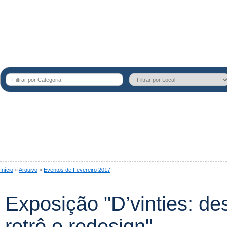
- Filtrar por Categoria -
Início
»
Arquivo
»
Eventos de Fevereiro 2017
Exposição "D’vinties: des
retrô e redesign"