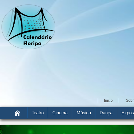
Início
Sobr
Teatro
Cinema
Música
Dança
Expos