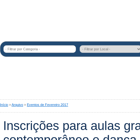
- Filtrar por Categoria -
Início
»
Arquivo
»
Eventos de Fevereiro 2017
Inscrições para aulas gra
contemporâneo e dança 