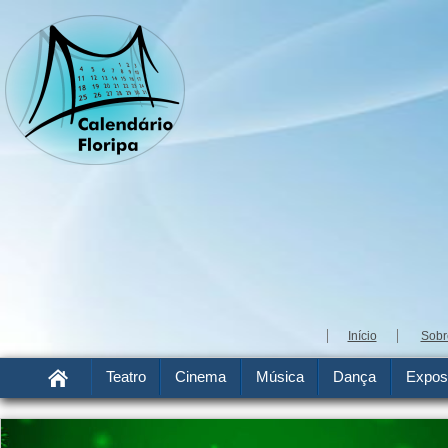
Início
Sobr
Teatro
Cinema
Música
Dança
Expos