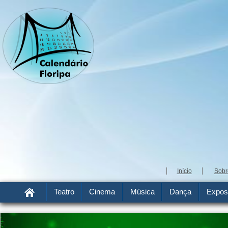
Início
Sobr
Teatro
Cinema
Música
Dança
Expos