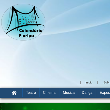
Início
Sobr
Teatro
Cinema
Música
Dança
Expos