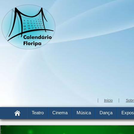
Início
Sobr
Teatro
Cinema
Música
Dança
Expos