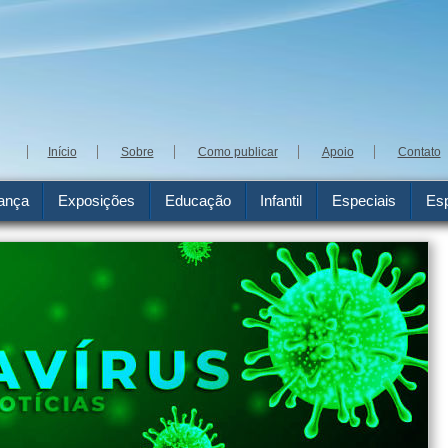
Início
Sobre
Como publicar
Apoio
Contato
ança
Exposições
Educação
Infantil
Especiais
Esp