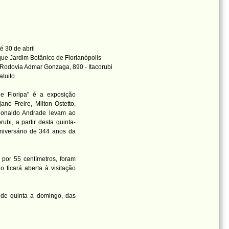
é 30 de abril
ue Jardim Botânico de Florianópolis
Rodovia Admar Gonzaga, 890 - Itacorubi
atuito
de Floripa" é a exposição
ne Freire, Milton Ostetto,
Ronaldo Andrade levam ao
ubi, a partir desta quinta-
niversário de 344 anos da
por 55 centímetros, foram
 ficará aberta à visitação
 de quinta a domingo, das