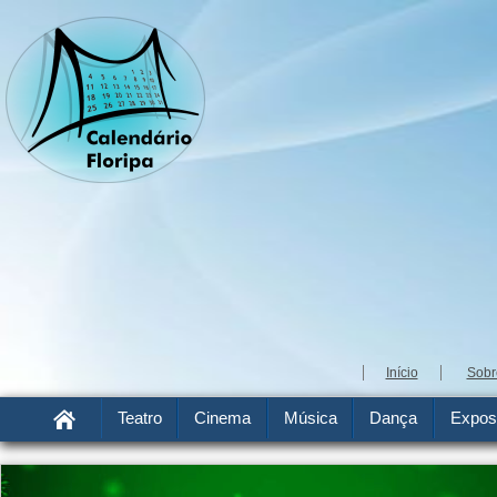
Início
Sobr
Teatro
Cinema
Música
Dança
Expos