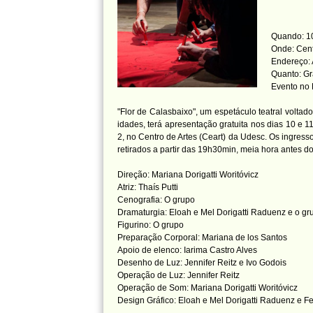
Quando: 10
Onde: Cent
Endereço: 
Quanto: Gr
Evento no
"Flor de Calasbaixo", um espetáculo teatral voltado
idades, terá apresentação gratuita nos dias 10 e 1
2, no Centro de Artes (Ceart) da Udesc. Os ingre
retirados a partir das 19h30min, meia hora antes d
Direção: Mariana Dorigatti Woritóvicz
Atriz: Thaís Putti
Cenografia: O grupo
Dramaturgia: Eloah e Mel Dorigatti Raduenz e o gr
Figurino: O grupo
Preparação Corporal: Mariana de los Santos
Apoio de elenco: Iarima Castro Alves
Desenho de Luz: Jennifer Reitz e Ivo Godois
Operação de Luz: Jennifer Reitz
Operação de Som: Mariana Dorigatti Woritóvicz
Design Gráfico: Eloah e Mel Dorigatti Raduenz e 