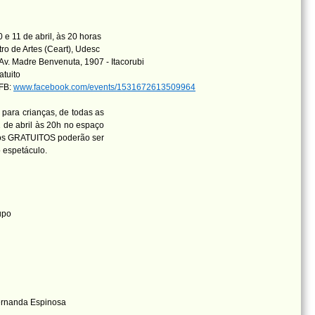
 e 11 de abril, às 20 horas
ro de Artes (Ceart), Udesc
Av. Madre Benvenuta, 1907 - Itacorubi
atuito
 FB:
www.facebook.com/events/1531672613509964
 para crianças, de todas as
1 de abril às 20h no espaço
ssos GRATUITOS poderão ser
o espetáculo.
upo
Fernanda Espinosa