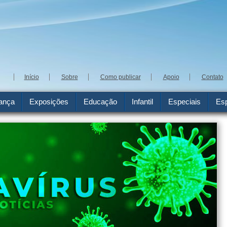
Início
Sobre
Como publicar
Apoio
Contato
ança
Exposições
Educação
Infantil
Especiais
Esp