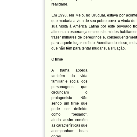
realidade.
Em 1998, em Melo, no Uruguai, estava por aconte
que mudaria a vida de seu pobre povo: a vinda do 
sua visita à América Latina por este povoado fron
alimenta a esperança em seus humildes habitantes
trazer milhares de peregrinos e, consequentement
para aquele lugar sofrido. Acreditando nisso, mui
que não têm para tentar mudar sua situação.
O filme
A trama aborda
também da vida
familiar e social dos
personagens que
circundam o
protagonista. Não
sendo um filme que
pode ser definido
como “pesado”,
ainda assim contém
as características que
acompanham boas
obras