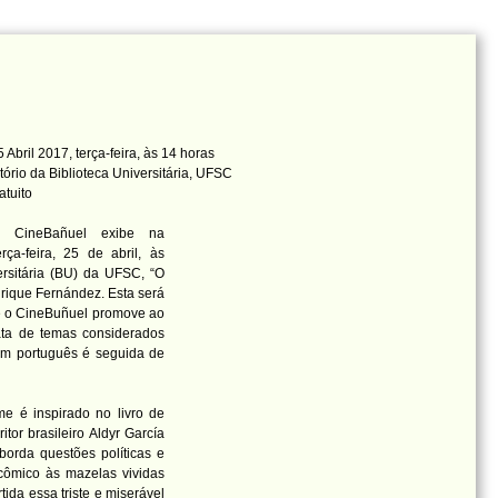
Abril 2017, terça-feira, às 14 horas
tório da Biblioteca Universitária, UFSC
atuito
o CineBañuel exibe na
rça-feira, 25 de abril, às
ersitária (BU) da UFSC, “O
rique Fernández. Esta será
ue o CineBuñuel promove ao
ata de temas considerados
 em português é seguida de
me é inspirado no livro de
tor brasileiro Aldyr García
borda questões políticas e
cômico às mazelas vividas
ida essa triste e miserável