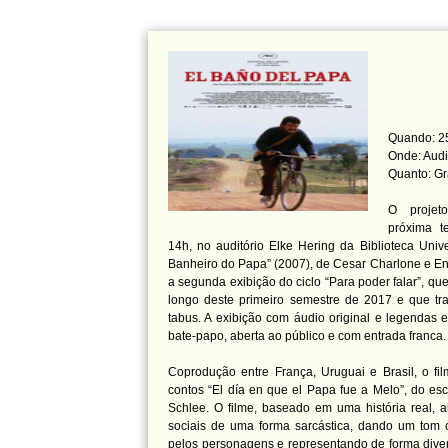
Quando: 25 
Onde: Audi
Quanto: Gr
O projet
próxima te
14h, no auditório Elke Hering da Biblioteca Univ
Banheiro do Papa” (2007), de Cesar Charlone e En
a segunda exibição do ciclo “Para poder falar”, q
longo deste primeiro semestre de 2017 e que tr
tabus. A exibição com áudio original e legendas
bate-papo, aberta ao público e com entrada franca.
Coprodução entre França, Uruguai e Brasil, o fil
contos “El día en que el Papa fue a Melo”, do escri
Schlee. O filme, baseado em uma história real, a
sociais de uma forma sarcástica, dando um tom 
pelos personagens e representando de forma divert