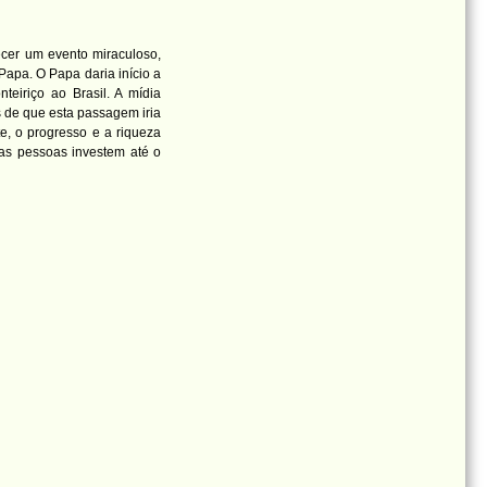
cer um evento miraculoso,
Papa. O Papa daria início a
teiriço ao Brasil. A mídia
 de que esta passagem iria
e, o progresso e a riqueza
tas pessoas investem até o