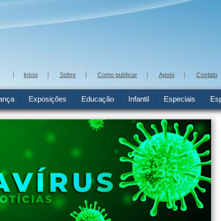
Início
Sobre
Como publicar
Apoio
Contato
ança
Exposições
Educação
Infantil
Especiais
Esp