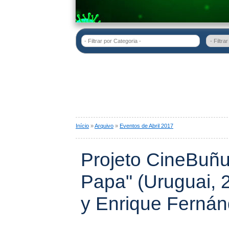
- Filtrar por Categoria -
Início
»
Arquivo
»
Eventos de Abril 2017
Projeto CineBuñu
Papa" (Uruguai, 
y Enrique Ferná