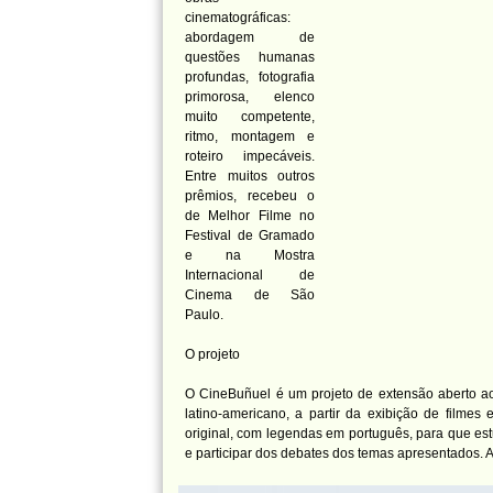
cinematográficas:
abordagem de
questões humanas
profundas, fotografia
primorosa, elenco
muito competente,
ritmo, montagem e
roteiro impecáveis.
Entre muitos outros
prêmios, recebeu o
de Melhor Filme no
Festival de Gramado
e na Mostra
Internacional de
Cinema de São
Paulo.
O projeto
O CineBuñuel é um projeto de extensão aberto a
latino-americano, a partir da exibição de filme
original, com legendas em português, para que es
e participar dos debates dos temas apresentados. A