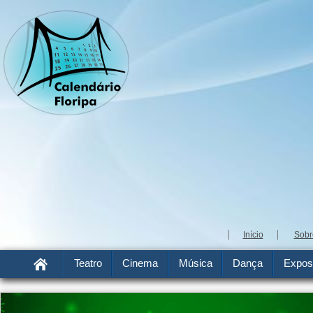
Início
Sobr
Teatro
Cinema
Música
Dança
Expos