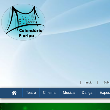
Início
Sobr
Teatro
Cinema
Música
Dança
Expos