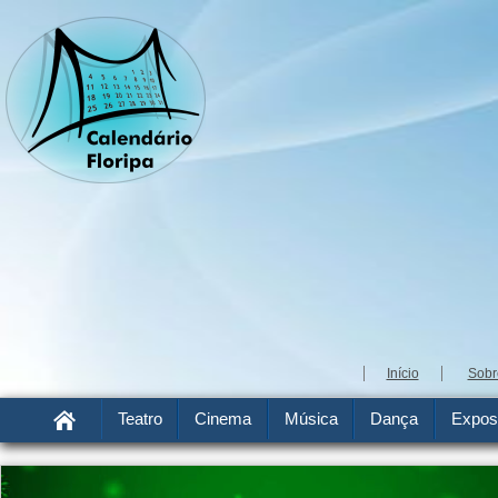
Início
Sobr
Teatro
Cinema
Música
Dança
Expos