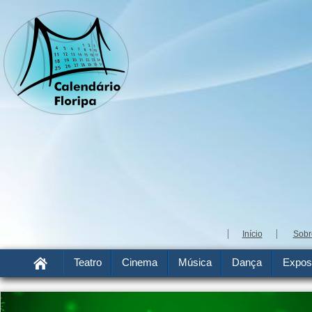
Início
Sobr
Teatro
Cinema
Música
Dança
Expos