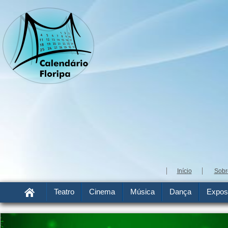
Início
Sobr
Teatro
Cinema
Música
Dança
Expos