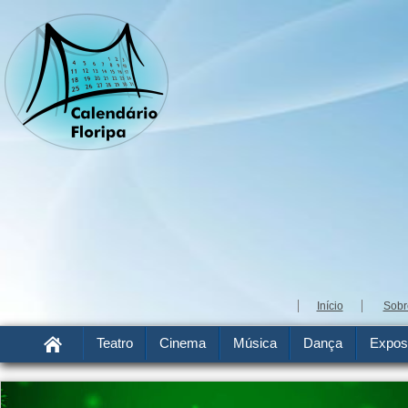
Início
Sobr
Teatro
Cinema
Música
Dança
Expos