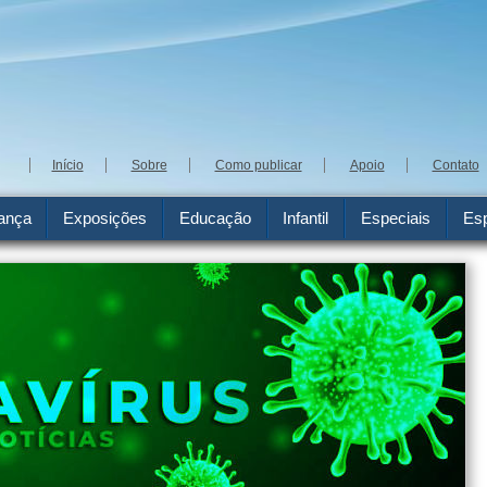
Início
Sobre
Como publicar
Apoio
Contato
ança
Exposições
Educação
Infantil
Especiais
Esp