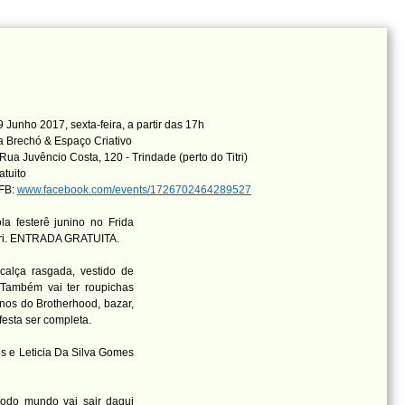
 Junho 2017, sexta-feira, a partir das 17h
a Brechó & Espaço Criativo
Rua Juvêncio Costa, 120 - Trindade (perto do Titri)
atuito
 FB:
www.facebook.com/events/1726702464289527
ola festerê junino no Frida
Titri. ENTRADA GRATUITA.
 calça rasgada, vestido de
 Também vai ter roupichas
nos do Brotherhood, bazar,
festa ser completa.
s e Leticia Da Silva Gomes
todo mundo vai sair daqui