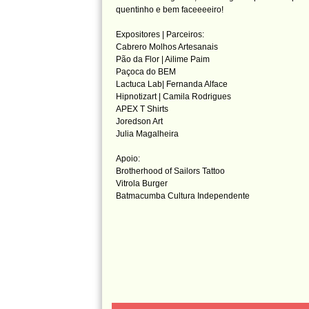
quentinho e bem faceeeeiro!
Expositores | Parceiros:
Cabrero Molhos Artesanais
Pão da Flor | Ailime Paim
Paçoca do BEM
Lactuca Lab| Fernanda Alface
Hipnotizart | Camila Rodrigues
APEX T Shirts
Joredson Art
Julia Magalheira
Apoio:
Brotherhood of Sailors Tattoo
Vitrola Burger
Batmacumba Cultura Independente