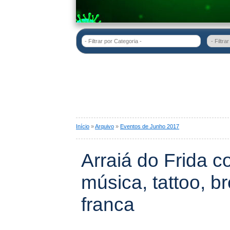
- Filtrar por Categoria -
Início
»
Arquivo
»
Eventos de Junho 2017
Arraiá do Frida c
música, tattoo, b
franca