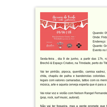
Quando: 09
Onde: Frid
Endereço: 
Quanto: Gr
Evento no
Sexta-feira , dia 9 de junho, a partir das 17h, r
Brechó & Espaço Criativo, na Trindade, perto do 
Vai ter pinhão, pipoca, quentão, camisa xadrez,
chita, chapéu de palha e bandeirolas coloridas.
legais com valores camaradas, tattoo com os meni
música, arte e aquela cerveja esperta que é para a 
Vai rolar voz e violão com Nelson Rangel Fernande
(pop, rock, surf music, autoral).
Não vai ter fogueira, mas a gente promete que 