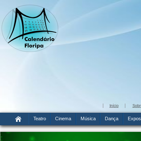
Início
Sobr
Teatro
Cinema
Música
Dança
Expos