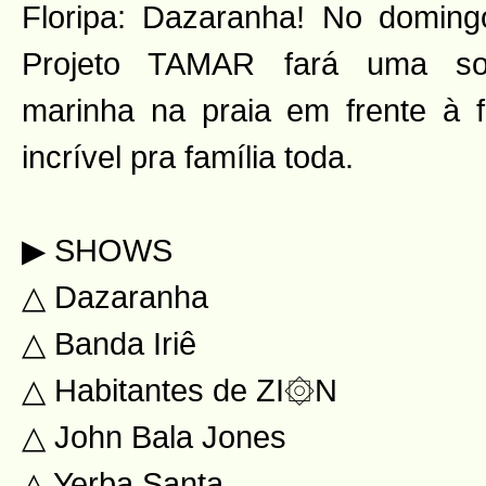
Floripa: Dazaranha! No doming
Projeto TAMAR fará uma sol
marinha na praia em frente à 
incrível pra família toda.
▶ SHOWS
△ Dazaranha
△ Banda Iriê
△ Habitantes de ZI۞N
△ John Bala Jones
△ Yerba Santa