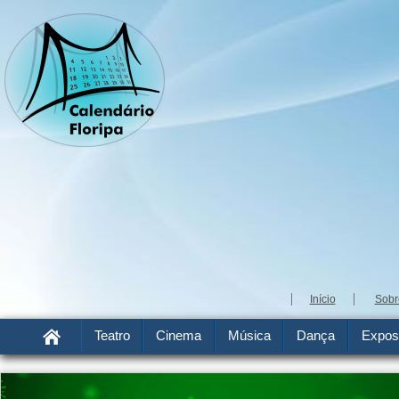
Início
Sobr
Teatro
Cinema
Música
Dança
Expos