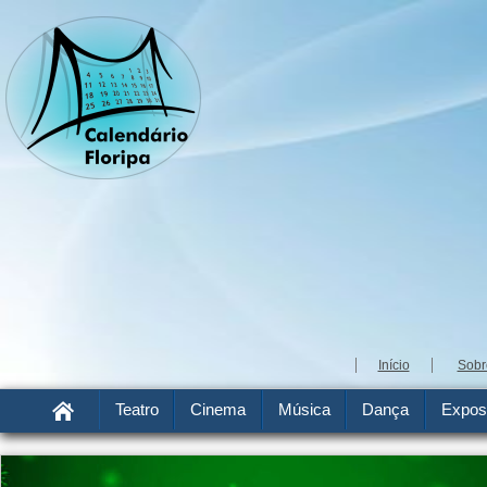
Início
Sobr
Teatro
Cinema
Música
Dança
Expos