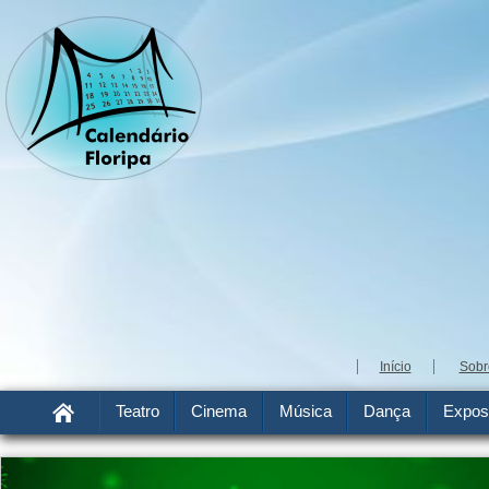
Início
Sobr
Teatro
Cinema
Música
Dança
Expos