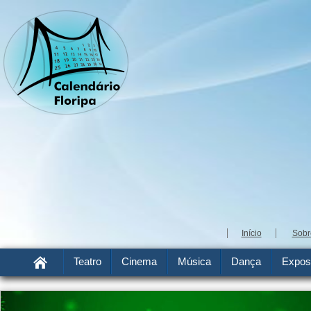
Início
Sobr
Teatro
Cinema
Música
Dança
Expos