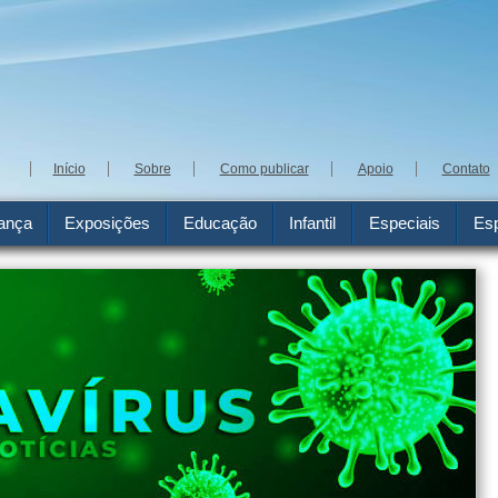
Início
Sobre
Como publicar
Apoio
Contato
ança
Exposições
Educação
Infantil
Especiais
Esp