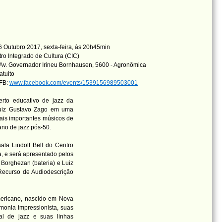
 Outubro 2017, sexta-feira, às 20h45min
ro Integrado de Cultura (CIC)
Av. Governador Irineu Bornhausen, 5600 - Agronômica
atuito
 FB:
www.facebook.com/events/1539156989503001
erto educativo de jazz da
Luiz Gustavo Zago em uma
ais importantes músicos de
iano de jazz pós-50.
ala Lindolf Bell do Centro
la, e será apresentado pelos
 Borghezan (bateria) e Luiz
Recurso de Audiodescrição
americano, nascido em Nova
monia impressionista, suas
onal de jazz e suas linhas