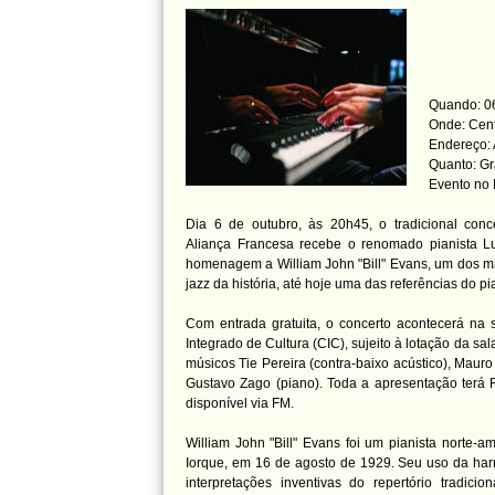
Quando: 06
Onde: Cent
Endereço: 
Quanto: Gr
Evento no
Dia 6 de outubro, às 20h45, o tradicional conc
Aliança Francesa recebe o renomado pianista 
homenagem a William John "Bill" Evans, um dos m
jazz da história, até hoje uma das referências do p
Com entrada gratuita, o concerto acontecerá na s
Integrado de Cultura (CIC), sujeito à lotação da sa
músicos Tie Pereira (contra-baixo acústico), Mauro
Gustavo Zago (piano). Toda a apresentação terá 
disponível via FM.
William John "Bill" Evans foi um pianista norte-
Iorque, em 16 de agosto de 1929. Seu uso da har
interpretações inventivas do repertório tradici