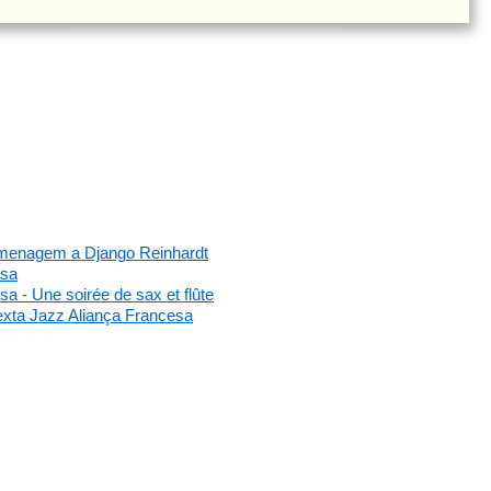
omenagem a Django Reinhardt
esa
a - Une soirée de sax et flûte
exta Jazz Aliança Francesa