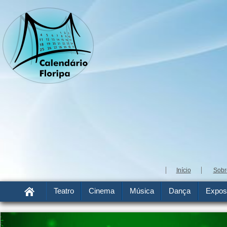
Início
Sobr
Teatro
Cinema
Música
Dança
Expos